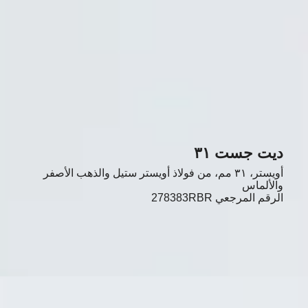
ديت جست ٣١
أويستر، ٣١ مم، من فولاذ أويستر ستيل والذهب الأصفر
والألماس
الرقم المرجعي
278383RBR