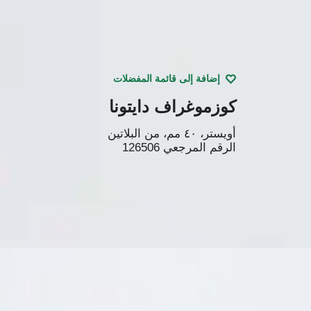
إضافة إلى قائمة المفضلات
كوزموغراف دايتونا
أويستر، ٤٠ مم، من البلاتين
الرقم المرجعي
126506