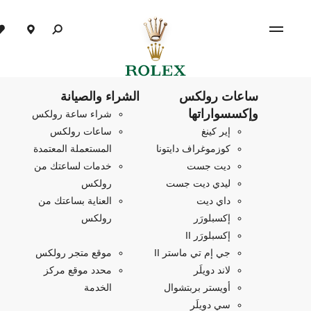
ساعات رولكس
الشراء والصيانة
وإكسسواراتها
شراء ساعة رولكس
إير كينغ
ساعات رولكس
كوزموغراف دايتونا
المستعملة المعتمدة
ديت جست
خدمات لساعتك من
ليدي ديت جست
رولكس
داي ديت
العناية بساعتك من
إكسبلورَر
رولكس
إكسبلورَر II
جي إم تي ماستر II
موقع متجر رولكس
لاند دويلَر
محدد موقع مركز
أويستر بربتشوال
الخدمة
سي دويلَر