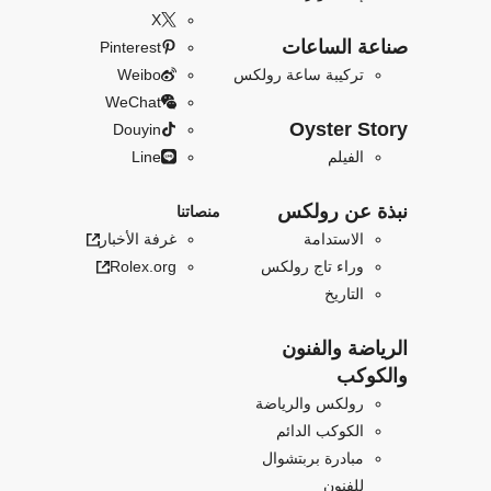
X
صناعة الساعات
Pinterest
تركيبة ساعة رولكس
Weibo
WeChat
Oyster Story
Douyin
الفيلم
Line
نبذة عن رولكس
منصاتنا
الاستدامة
غرفة الأخبار
وراء تاج رولكس
Rolex.org
التاريخ
الرياضة والفنون
والكوكب
رولكس والرياضة
الكوكب الدائم
مبادرة بربتشوال
للفنون