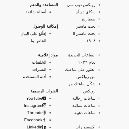
رولكس ديب سي
المساعدة والدعم
سكاي دويلَر
أسئلة شائعة
صبمارينر
يخت ماستر
إمكانية الوصول
يخت ماستر II
اِطّلع على البيان
۱۹۰۸
الخاص بنا
الساعات الجديدة
مواد إعلامية
لعام ٢٠٢٦
الخلفيات
العثور على ساعتك
النشرات
من رولكس
أدلة المستخدم
شكّل ساعتك من
رولكس
القنوات الرسمية
ساعات رجالية
YouTube
ساعات نسائية
Instagram
ساعات ذهبية
Threads
Facebook
إكسسوارات
LinkedIn