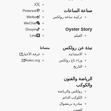
X
صناعة الساعات
Pinterest
تركيبة ساعة رولكس
Weibo
WeChat
Oyster Story
Douyin
الفيلم
Line
نبذة عن رولكس
منصاتنا
الاستدامة
غرفة الأخبار
وراء تاج رولكس
Rolex.org
التاريخ
الرياضة والفنون
والكوكب
رولكس والرياضة
الكوكب الدائم
مبادرة بربتشوال
للفنون