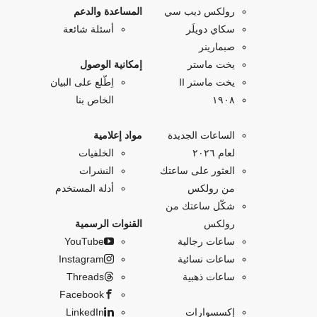
رولكس ديب سي
المساعدة والدعم
سكاي دويلَر
أسئلة شائعة
صبمارينر
يخت ماستر
إمكانية الوصول
يخت ماستر II
اِطّلع على البيان
۱۹۰۸
الخاص بنا
الساعات الجديدة
مواد إعلامية
لعام ٢٠٢٦
الخلفيات
العثور على ساعتك
النشرات
من رولكس
أدلة المستخدم
شكّل ساعتك من
رولكس
القنوات الرسمية
ساعات رجالية
YouTube
ساعات نسائية
Instagram
ساعات ذهبية
Threads
Facebook
إكسسوارات
LinkedIn