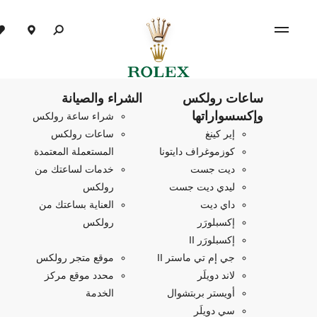
ساعات رولكس
الشراء والصيانة
وإكسسواراتها
شراء ساعة رولكس
إير كينغ
ساعات رولكس
كوزموغراف دايتونا
المستعملة المعتمدة
ديت جست
خدمات لساعتك من
ليدي ديت جست
رولكس
داي ديت
العناية بساعتك من
إكسبلورَر
رولكس
إكسبلورَر II
جي إم تي ماستر II
موقع متجر رولكس
لاند دويلَر
محدد موقع مركز
أويستر بربتشوال
الخدمة
سي دويلَر