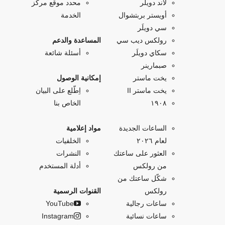
لاند دويلَر
محدد موقع مركز
أويستر بربتشوال
الخدمة
سي دويلَر
رولكس ديب سي
المساعدة والدعم
سكاي دويلَر
أسئلة شائعة
صبمارينر
يخت ماستر
إمكانية الوصول
يخت ماستر II
اِطّلع على البيان
۱۹۰۸
الخاص بنا
الساعات الجديدة
مواد إعلامية
لعام ٢٠٢٦
الخلفيات
العثور على ساعتك
النشرات
من رولكس
أدلة المستخدم
شكّل ساعتك من
رولكس
القنوات الرسمية
ساعات رجالية
YouTube
ساعات نسائية
Instagram