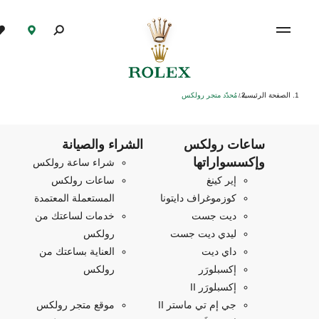
الصفحة الرئيسية
مُحدّد متجر رولكس
/
ساعات رولكس
الشراء والصيانة
وإكسسواراتها
شراء ساعة رولكس
إير كينغ
ساعات رولكس
كوزموغراف دايتونا
المستعملة المعتمدة
ديت جست
خدمات لساعتك من
ليدي ديت جست
رولكس
داي ديت
العناية بساعتك من
إكسبلورَر
رولكس
إكسبلورَر II
جي إم تي ماستر II
موقع متجر رولكس