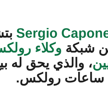
‭Sergio Capone
بتش
من شبكة
وكلاء رولك
ين
، والذي يحق له بي
 ساعات رولكس.