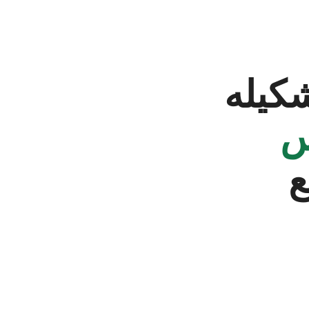
كيله
س
ع