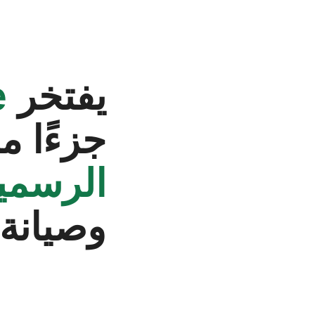
يفتخر
‬
جزءًا 
الرسمي
وصيانة