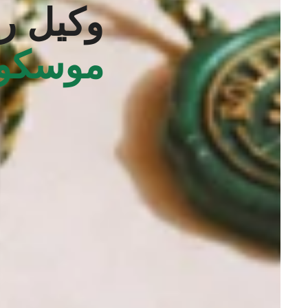
وكيل ر
موسكو،