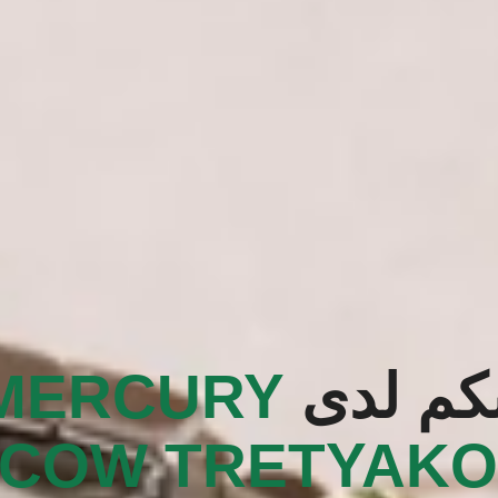
بكم لدى
‭MERCURY
COW TRETYAKO