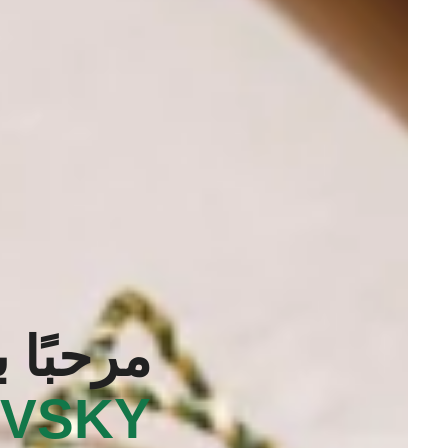
مرحبًا 
VSKY‬