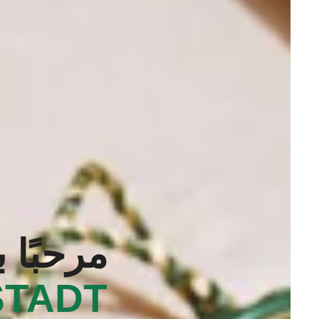
مرحبًا 
TADT‬