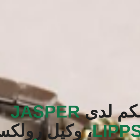
بكم لدى
‭JASPER
LIPPS
، وكيل رولك