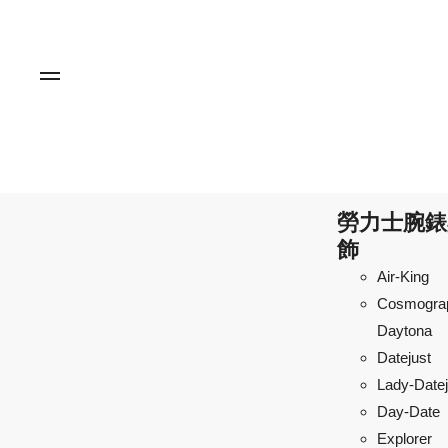
勞力士腕錶
飾
Air-King
Cosmogra
Daytona
Datejust
Lady-Datej
Day-Date
Explorer