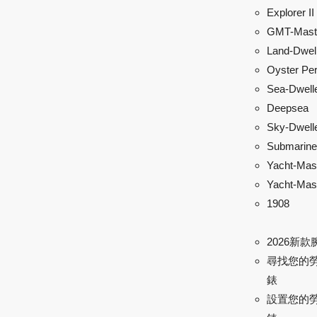
Explorer II
GMT-Maste
Land-Dwel
Oyster Per
Sea-Dwell
Deepsea
Sky-Dwell
Submarine
Yacht-Mas
Yacht-Mast
1908
2026新款
尋找您的
錶
設置您的