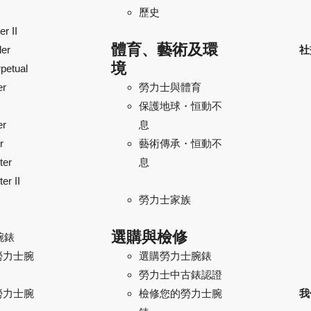
歷史
r II
體育、藝術及環
ler
社
境
petual
er
勞力士與體育
保護地球・恒動不
er
息
r
藝術傳承・恒動不
ter
息
er II
勞力士家族
選購與檢修
腕錶
勞力士腕
選購勞力士腕錶
勞力士中古錶認證
勞力士腕
我
檢修您的勞力士腕