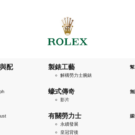
與配
製錶工藝
幫
解構勞力士腕錶
蠔式傳奇
ph
無
影片
有關勞力士
ust
媒
永續發展
皇冠背後