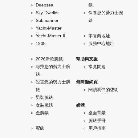
Deepsea
錶
Sky-Dweller
保養您的勞力士腕
Submariner
錶
Yacht-Master
Yacht-Master II
零售商地址
1908
服務中心地址
2026新款腕錶
幫助與支援
尋找您的勞力士腕
常見問題
錶
設置您的勞力士腕
無障礙網頁
錶
閱讀我們的聲明
男裝腕錶
女裝腕錶
媒體
金腕錶
桌面背景
腕錶手冊
配飾
用戶指南