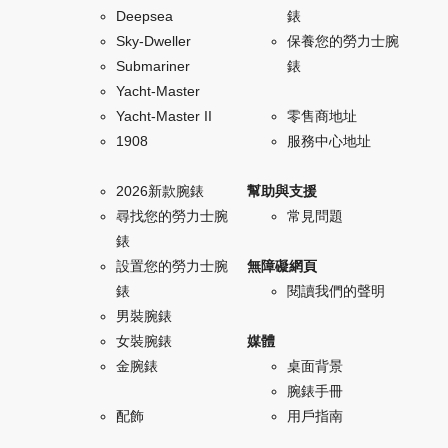
Deepsea
錶
Sky-Dweller
保養您的勞力士腕
Submariner
錶
Yacht-Master
Yacht-Master II
零售商地址
1908
服務中心地址
2026新款腕錶
幫助與支援
尋找您的勞力士腕
常見問題
錶
設置您的勞力士腕
無障礙網頁
錶
閱讀我們的聲明
男裝腕錶
女裝腕錶
媒體
金腕錶
桌面背景
腕錶手冊
配飾
用戶指南