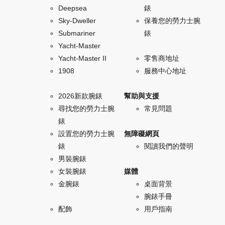
Deepsea
錶
Sky-Dweller
保養您的勞力士腕
Submariner
錶
Yacht-Master
Yacht-Master II
零售商地址
1908
服務中心地址
2026新款腕錶
幫助與支援
尋找您的勞力士腕
常見問題
錶
設置您的勞力士腕
無障礙網頁
錶
閱讀我們的聲明
男裝腕錶
女裝腕錶
媒體
金腕錶
桌面背景
腕錶手冊
配飾
用戶指南