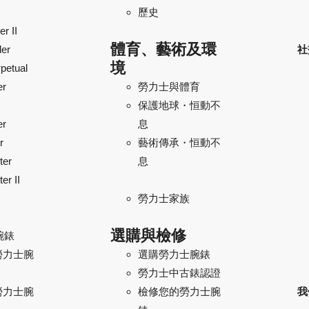
歷史
r II
體育、藝術及環
ler
社
境
petual
er
勞力士與體育
保護地球・恒動不
er
息
r
藝術傳承・恒動不
ter
息
er II
勞力士家族
選購與檢修
腕錶
勞力士腕
選購勞力士腕錶
勞力士中古錶認證
勞力士腕
我
檢修您的勞力士腕