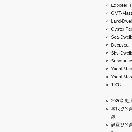
Explorer II
GMT-Maste
Land-Dwel
Oyster Per
Sea-Dwell
Deepsea
Sky-Dwell
Submarine
Yacht-Mas
Yacht-Mast
1908
2026新款
尋找您的
錶
設置您的