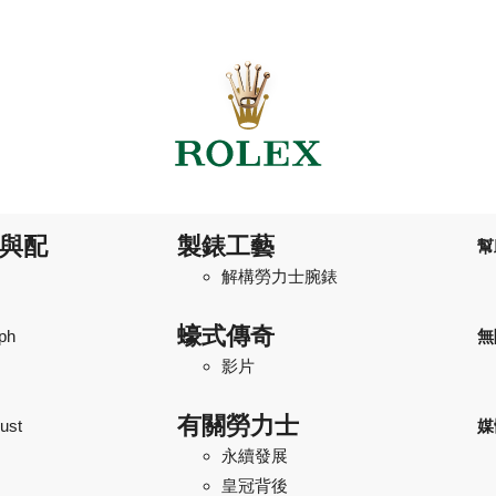
與配
製錶工藝
幫
解構勞力士腕錶
蠔式傳奇
ph
無
影片
有關勞力士
ust
媒
永續發展
皇冠背後