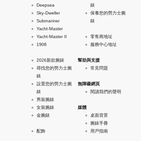
Deepsea
錶
Sky-Dweller
保養您的勞力士腕
Submariner
錶
Yacht-Master
Yacht-Master II
零售商地址
1908
服務中心地址
2026新款腕錶
幫助與支援
尋找您的勞力士腕
常見問題
錶
設置您的勞力士腕
無障礙網頁
錶
閱讀我們的聲明
男裝腕錶
女裝腕錶
媒體
金腕錶
桌面背景
腕錶手冊
配飾
用戶指南