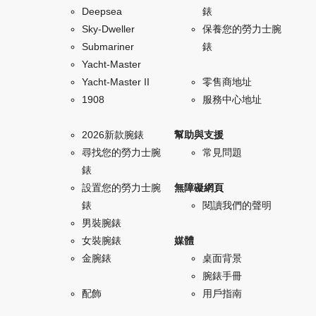
Deepsea
錶
Sky-Dweller
保養您的勞力士腕
Submariner
錶
Yacht-Master
Yacht-Master II
零售商地址
1908
服務中心地址
2026新款腕錶
幫助與支援
尋找您的勞力士腕
常見問題
錶
設置您的勞力士腕
無障礙網頁
錶
閱讀我們的聲明
男裝腕錶
女裝腕錶
媒體
金腕錶
桌面背景
腕錶手冊
配飾
用戶指南