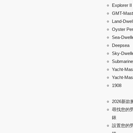
Explorer II
GMT-Maste
Land-Dwel
Oyster Per
Sea-Dwell
Deepsea
Sky-Dwell
Submarine
Yacht-Mas
Yacht-Mast
1908
2026新款
尋找您的
錶
設置您的