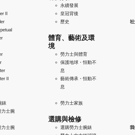
永續發展
r II
皇冠背後
ler
歷史
社
petual
體育、藝術及環
er
境
er
勞力士與體育
r
保護地球・恒動不
ter
息
er II
藝術傳承・恒動不
息
腕錶
勞力士家族
勞力士腕
選購與檢修
勞力士腕
我
選購勞力士腕錶