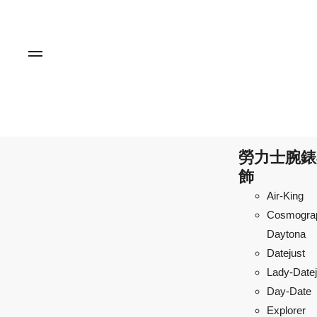
勞力士腕錶
飾
Air-King
Cosmogra
Daytona
Datejust
Lady-Datej
Day-Date
Explorer