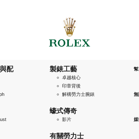
與配
製錶工藝
幫
卓越核心
印章背後
ph
解構勞力士腕錶
無
蠔式傳奇
ust
影片
媒
有關勞力士