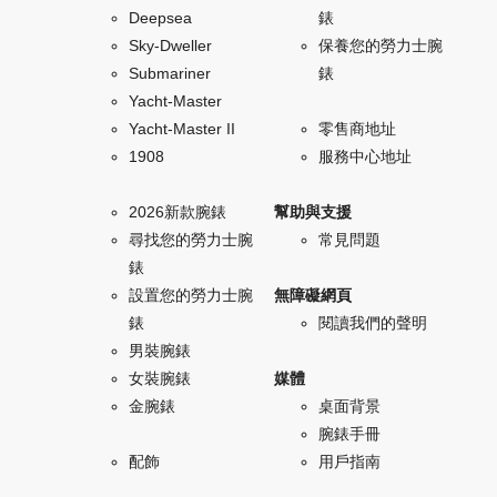
Deepsea
錶
Sky-Dweller
保養您的勞力士腕
Submariner
錶
Yacht-Master
Yacht-Master II
零售商地址
1908
服務中心地址
2026新款腕錶
幫助與支援
尋找您的勞力士腕
常見問題
錶
設置您的勞力士腕
無障礙網頁
錶
閱讀我們的聲明
男裝腕錶
女裝腕錶
媒體
金腕錶
桌面背景
腕錶手冊
配飾
用戶指南