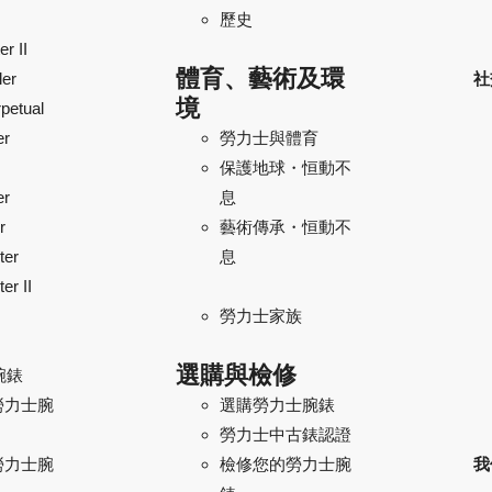
歷史
r II
體育、藝術及環
ler
社
境
petual
er
勞力士與體育
保護地球・恒動不
er
息
r
藝術傳承・恒動不
ter
息
er II
勞力士家族
選購與檢修
腕錶
勞力士腕
選購勞力士腕錶
勞力士中古錶認證
勞力士腕
我
檢修您的勞力士腕