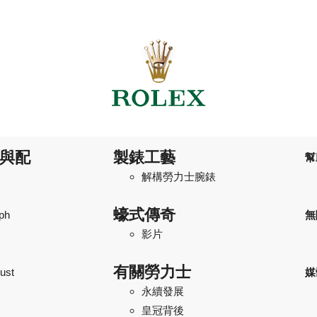
與配
製錶工藝
幫
解構勞力士腕錶
蠔式傳奇
ph
無
影片
有關勞力士
ust
媒
永續發展
皇冠背後