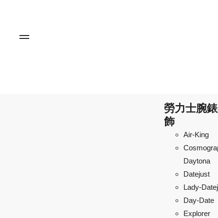
勞力士腕錶
飾
Air-King
Cosmogra
Daytona
Datejust
Lady-Datej
Day-Date
Explorer