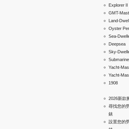
Explorer II
GMT-Maste
Land-Dwel
Oyster Per
Sea-Dwell
Deepsea
Sky-Dwell
Submarine
Yacht-Mas
Yacht-Mast
1908
2026新款
尋找您的
錶
設置您的