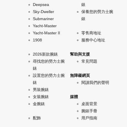
Deepsea
錶
Sky-Dweller
保養您的勞力士腕
Submariner
錶
Yacht-Master
Yacht-Master II
零售商地址
1908
服務中心地址
2026新款腕錶
幫助與支援
尋找您的勞力士腕
常見問題
錶
設置您的勞力士腕
無障礙網頁
錶
閱讀我們的聲明
男裝腕錶
女裝腕錶
媒體
金腕錶
桌面背景
腕錶手冊
配飾
用戶指南