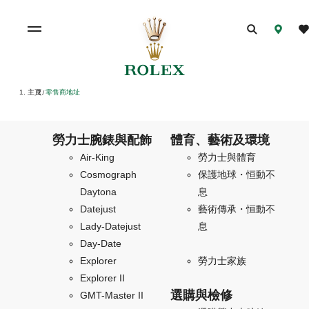
主頁
零售商地址
/
勞力士腕錶與配飾
體育、藝術及環境
Air-King
勞力士與體育
Cosmograph
保護地球・恒動不
Daytona
息
Datejust
藝術傳承・恒動不
Lady-Datejust
息
Day-Date
Explorer
勞力士家族
Explorer II
選購與檢修
GMT-Master II