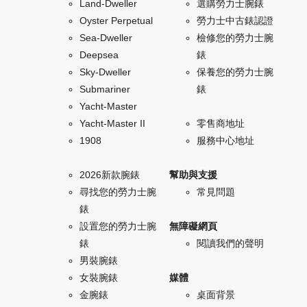
Land-Dweller
選購勞力士腕錶
Oyster Perpetual
勞力士中古錶認證
Sea-Dweller
檢修您的勞力士腕
Deepsea
錶
Sky-Dweller
保養您的勞力士腕
Submariner
錶
Yacht-Master
Yacht-Master II
零售商地址
1908
服務中心地址
2026新款腕錶
幫助與支援
尋找您的勞力士腕
常見問題
錶
設置您的勞力士腕
無障礙網頁
錶
閱讀我們的聲明
男裝腕錶
女裝腕錶
媒體
金腕錶
桌面背景