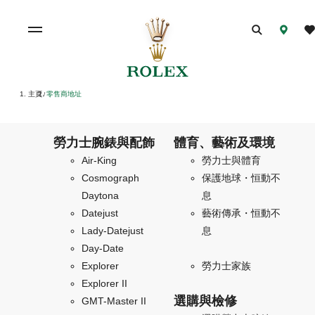
主頁
零售商地址
/
勞力士腕錶與配飾
體育、藝術及環境
Air-King
勞力士與體育
Cosmograph
保護地球・恒動不
Daytona
息
Datejust
藝術傳承・恒動不
Lady-Datejust
息
Day-Date
Explorer
勞力士家族
Explorer II
選購與檢修
GMT-Master II