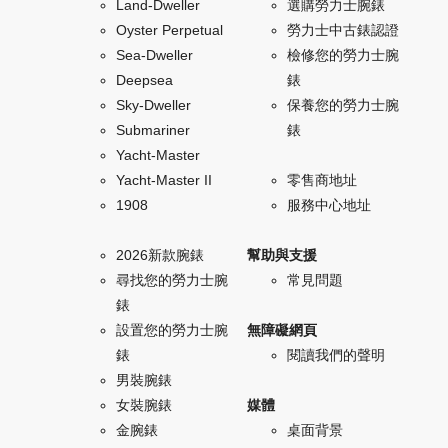
Land-Dweller
選購勞力士腕錶
Oyster Perpetual
勞力士中古錶認證
Sea-Dweller
檢修您的勞力士腕
Deepsea
錶
Sky-Dweller
保養您的勞力士腕
Submariner
錶
Yacht-Master
Yacht-Master II
零售商地址
1908
服務中心地址
2026新款腕錶
幫助與支援
尋找您的勞力士腕
常見問題
錶
設置您的勞力士腕
無障礙網頁
錶
閱讀我們的聲明
男裝腕錶
女裝腕錶
媒體
金腕錶
桌面背景