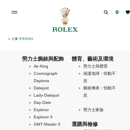
主頁
零售商地址
/
勞力士腕錶與配飾
體育、藝術及環境
Air-King
勞力士與體育
Cosmograph
保護地球・恒動不
Daytona
息
Datejust
藝術傳承・恒動不
Lady-Datejust
息
Day-Date
Explorer
勞力士家族
Explorer II
選購與檢修
GMT-Master II