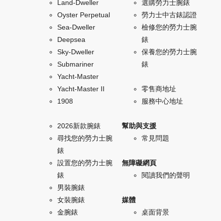
Land-Dweller
選購勞力士腕錶
Oyster Perpetual
勞力士中古錶認證
Sea-Dweller
檢修您的勞力士腕
Deepsea
錶
Sky-Dweller
保養您的勞力士腕
Submariner
錶
Yacht-Master
Yacht-Master II
零售商地址
1908
服務中心地址
2026新款腕錶
幫助與支援
尋找您的勞力士腕
常見問題
錶
設置您的勞力士腕
無障礙網頁
錶
閱讀我們的聲明
男裝腕錶
女裝腕錶
媒體
金腕錶
桌面背景