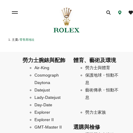
主頁
零售商地址
/
勞力士腕錶與配飾
體育、藝術及環境
Air-King
勞力士與體育
Cosmograph
保護地球・恒動不
Daytona
息
Datejust
藝術傳承・恒動不
Lady-Datejust
息
Day-Date
Explorer
勞力士家族
Explorer II
選購與檢修
GMT-Master II