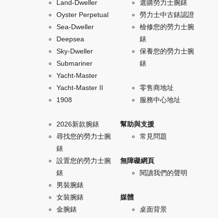
Land-Dweller
選購勞力士腕錶
Oyster Perpetual
勞力士中古錶認證
Sea-Dweller
檢修您的勞力士腕
Deepsea
錶
Sky-Dweller
保養您的勞力士腕
Submariner
錶
Yacht-Master
Yacht-Master II
零售商地址
1908
服務中心地址
2026新款腕錶
幫助與支援
尋找您的勞力士腕
常見問題
錶
設置您的勞力士腕
無障礙網頁
錶
閱讀我們的聲明
男裝腕錶
女裝腕錶
媒體
金腕錶
桌面背景