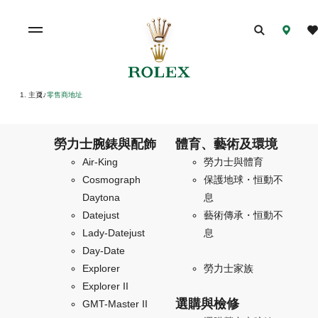
主頁
零售商地址
/
勞力士腕錶與配飾
體育、藝術及環境
Air-King
勞力士與體育
Cosmograph
保護地球・恒動不
Daytona
息
Datejust
藝術傳承・恒動不
Lady-Datejust
息
Day-Date
Explorer
勞力士家族
Explorer II
選購與檢修
GMT-Master II