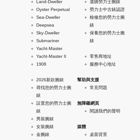
Land-Dweller
選購勞力士腕錶
Oyster Perpetual
勞力士中古錶認證
Sea-Dweller
檢修您的勞力士腕
Deepsea
錶
Sky-Dweller
保養您的勞力士腕
Submariner
錶
Yacht-Master
Yacht-Master II
零售商地址
1908
服務中心地址
2026新款腕錶
幫助與支援
尋找您的勞力士腕
常見問題
錶
設置您的勞力士腕
無障礙網頁
錶
閱讀我們的聲明
男裝腕錶
女裝腕錶
媒體
金腕錶
桌面背景