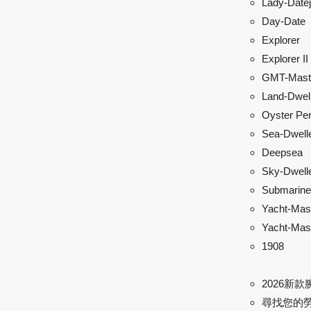
Lady-Datej
Day-Date
Explorer
Explorer II
GMT-Maste
Land-Dwel
Oyster Per
Sea-Dwell
Deepsea
Sky-Dwell
Submarine
Yacht-Mas
Yacht-Mast
1908
2026新款
尋找您的