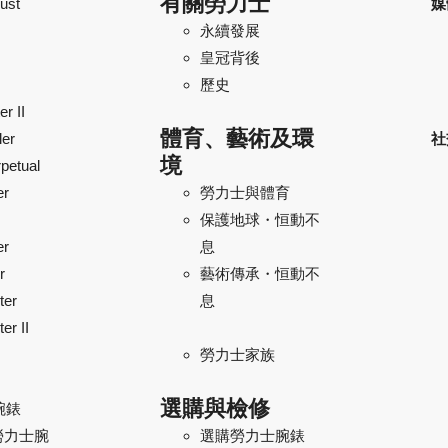
有關勞力士
ust
媒
永續發展
皇冠背後
歷史
r II
體育、藝術及環
ler
社
境
petual
er
勞力士與體育
保護地球・恒動不
er
息
r
藝術傳承・恒動不
ter
息
er II
勞力士家族
選購與檢修
腕錶
勞力士腕
選購勞力士腕錶