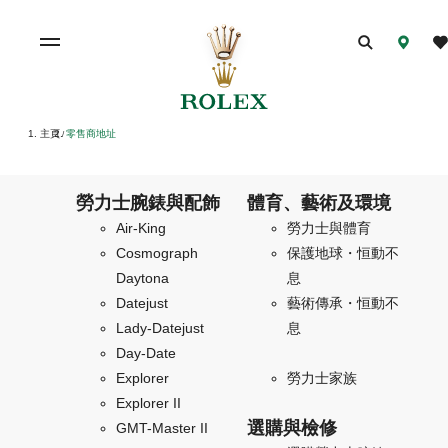
主頁
零售商地址
/
勞力士腕錶與配飾
體育、藝術及環境
Air-King
勞力士與體育
Cosmograph
保護地球・恒動不
Daytona
息
Datejust
藝術傳承・恒動不
Lady-Datejust
息
Day-Date
Explorer
勞力士家族
Explorer II
選購與檢修
GMT-Master II