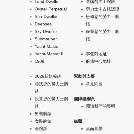
Land-Dweller
選購勞力士腕錶
Oyster Perpetual
勞力士中古錶認證
Sea-Dweller
檢修您的勞力士腕
Deepsea
錶
Sky-Dweller
保養您的勞力士腕
Submariner
錶
Yacht-Master
Yacht-Master II
零售商地址
1908
服務中心地址
2026新款腕錶
幫助與支援
尋找您的勞力士腕
常見問題
錶
設置您的勞力士腕
無障礙網頁
錶
閱讀我們的聲明
男裝腕錶
女裝腕錶
媒體
金腕錶
桌面背景