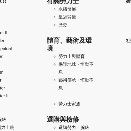
有關勞力士
ust
媒
永續發展
皇冠背後
歷史
r II
體育、藝術及環
ler
社
境
petual
er
勞力士與體育
保護地球・恒動不
er
息
r
藝術傳承・恒動不
ter
息
er II
勞力士家族
選購與檢修
腕錶
勞力士腕
選購勞力士腕錶