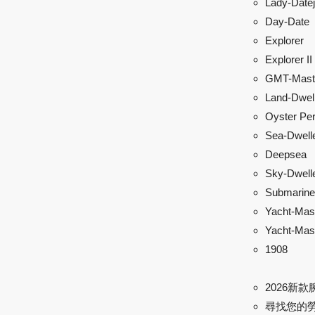
Lady-Datej
Day-Date
Explorer
Explorer II
GMT-Maste
Land-Dwel
Oyster Per
Sea-Dwell
Deepsea
Sky-Dwell
Submarine
Yacht-Mas
Yacht-Mast
1908
2026新款
尋找您的