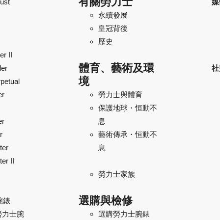
有關勞力士
ust
媒
永續發展
皇冠背後
歷史
r II
體育、藝術及環
ler
社
境
petual
er
勞力士與體育
保護地球・恒動不
er
息
r
藝術傳承・恒動不
ter
息
er II
勞力士家族
選購與檢修
腕錶
勞力士腕
選購勞力士腕錶