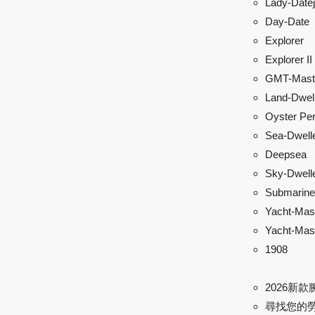
Lady-Datej
Day-Date
Explorer
Explorer II
GMT-Maste
Land-Dwel
Oyster Per
Sea-Dwell
Deepsea
Sky-Dwell
Submarine
Yacht-Mas
Yacht-Mast
1908
2026新款
尋找您的