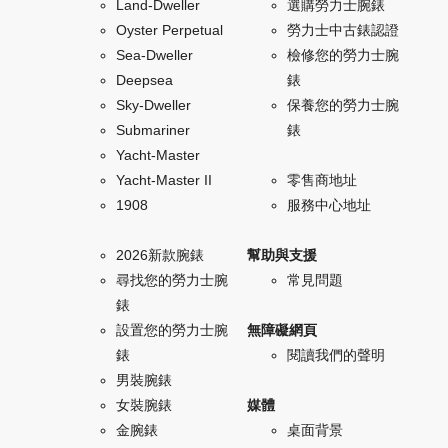
Land-Dweller
選購勞力士腕錶
Oyster Perpetual
勞力士中古錶認證
Sea-Dweller
檢修您的勞力士腕
Deepsea
錶
Sky-Dweller
保養您的勞力士腕
Submariner
錶
Yacht-Master
Yacht-Master II
零售商地址
1908
服務中心地址
2026新款腕錶
幫助與支援
尋找您的勞力士腕
常見問題
錶
設置您的勞力士腕
無障礙網頁
錶
閱讀我們的聲明
男裝腕錶
女裝腕錶
媒體
金腕錶
桌面背景