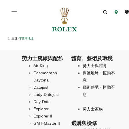
主頁
零售商地址
/
勞力士腕錶與配飾
體育、藝術及環境
Air-King
勞力士與體育
Cosmograph
保護地球・恒動不
Daytona
息
Datejust
藝術傳承・恒動不
Lady-Datejust
息
Day-Date
Explorer
勞力士家族
Explorer II
選購與檢修
GMT-Master II