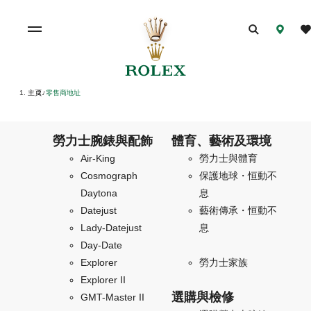
主頁
零售商地址
/
勞力士腕錶與配飾
體育、藝術及環境
Air-King
勞力士與體育
Cosmograph
保護地球・恒動不
Daytona
息
Datejust
藝術傳承・恒動不
Lady-Datejust
息
Day-Date
Explorer
勞力士家族
Explorer II
選購與檢修
GMT-Master II