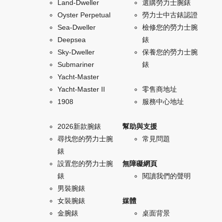
Land-Dweller
選購勞力士腕錶
Oyster Perpetual
勞力士中古錶認證
Sea-Dweller
檢修您的勞力士腕
Deepsea
錶
Sky-Dweller
保養您的勞力士腕
Submariner
錶
Yacht-Master
Yacht-Master II
零售商地址
1908
服務中心地址
2026新款腕錶
幫助與支援
尋找您的勞力士腕
常見問題
錶
設置您的勞力士腕
無障礙網頁
錶
閱讀我們的聲明
男裝腕錶
女裝腕錶
媒體
金腕錶
桌面背景