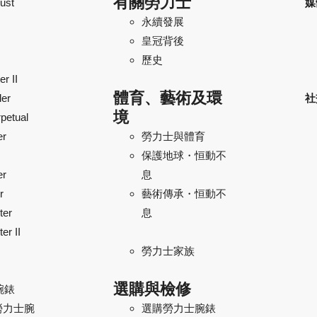
有關勞力士
ust
媒
永續發展
皇冠背後
歷史
r II
體育、藝術及環
ler
社
境
petual
er
勞力士與體育
保護地球・恒動不
er
息
r
藝術傳承・恒動不
ter
息
er II
勞力士家族
選購與檢修
腕錶
勞力士腕
選購勞力士腕錶