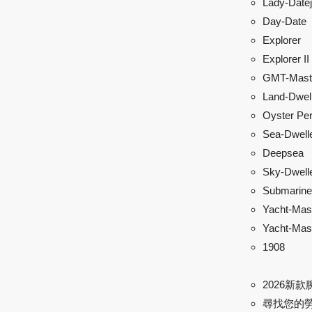
Lady-Datej
Day-Date
Explorer
Explorer II
GMT-Maste
Land-Dwel
Oyster Per
Sea-Dwell
Deepsea
Sky-Dwell
Submarine
Yacht-Mas
Yacht-Mast
1908
2026新款
尋找您的