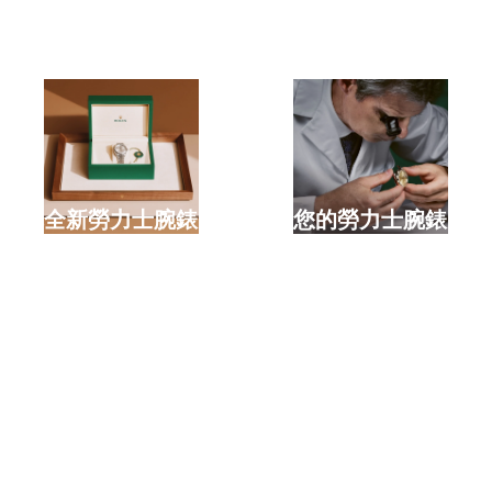
選購全新勞力士腕錶
檢修您的勞力士腕錶