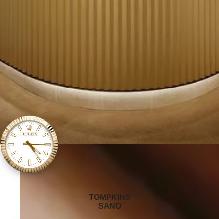
‭TOMPKINS
SANO‬