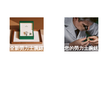
選購全新勞力士腕錶
檢修您的勞力士腕錶