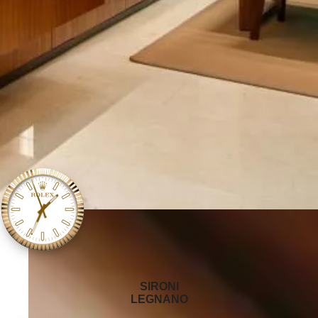
‭SIRONI
LEGNANO‬