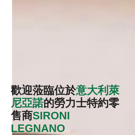
歡迎蒞臨位於
意大利萊
尼亞諾
的勞力士特約零
售商
‭SIRONI
LEGNANO‬