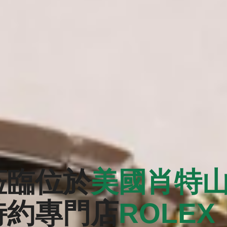
蒞臨位於
美國肖特
特約專門店
‭ROLEX