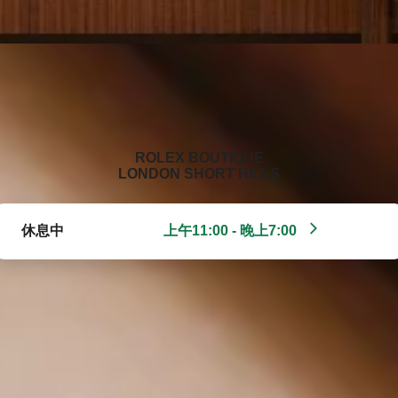
‭ROLEX BOUTIQUE
LONDON SHORT HILLS‬
休息中
上午11:00 - 晚上7:00