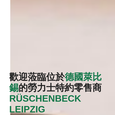
歡迎蒞臨位於
德國萊比
錫
的勞力士特約零售商
RÜSCHENBECK
LEIPZIG‬