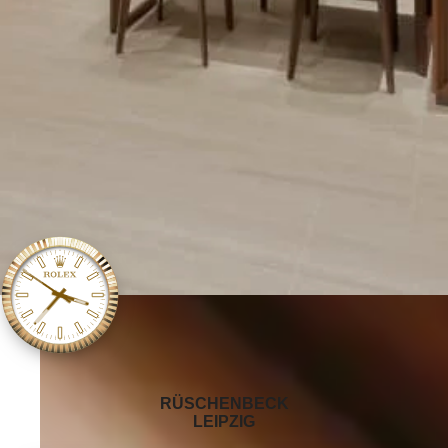
‭RÜSCHENBECK
LEIPZIG‬