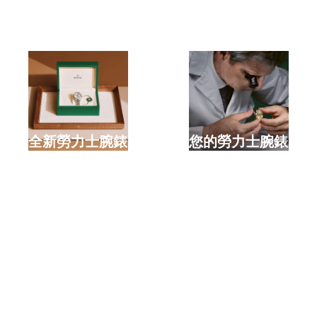
選購全新勞力士腕錶
檢修您的勞力士腕錶