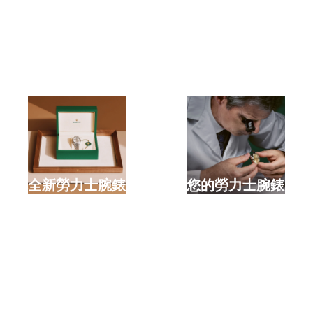
選購全新勞力士腕錶
檢修您的勞力士腕錶