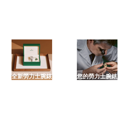
選購全新勞力士腕錶
檢修您的勞力士腕錶