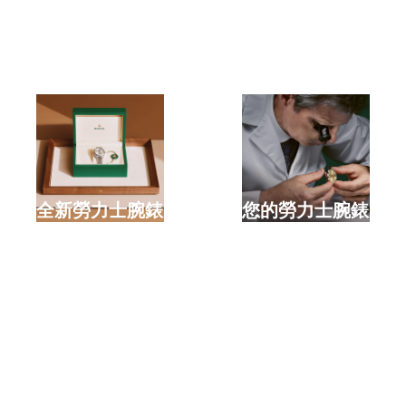
選購全新勞力士腕錶
檢修您的勞力士腕錶