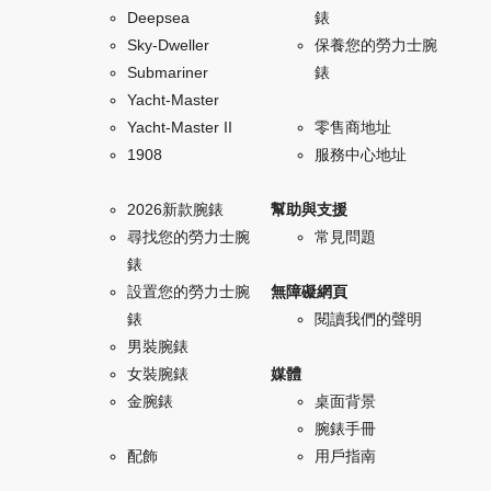
Deepsea
錶
Sky-Dweller
保養您的勞力士腕
Submariner
錶
Yacht-Master
Yacht-Master II
零售商地址
1908
服務中心地址
2026新款腕錶
幫助與支援
尋找您的勞力士腕
常見問題
錶
設置您的勞力士腕
無障礙網頁
錶
閱讀我們的聲明
男裝腕錶
女裝腕錶
媒體
金腕錶
桌面背景
腕錶手冊
配飾
用戶指南