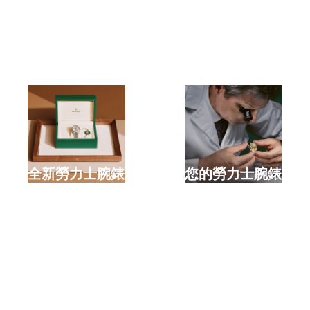
選購全新勞力士腕錶
檢修您的勞力士腕錶