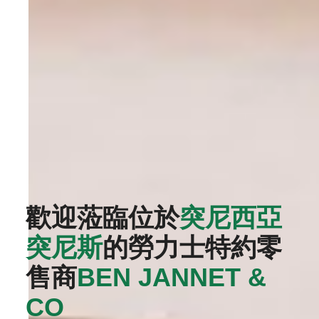
歡迎蒞臨位於
突尼西亞
突尼斯
的勞力士特約零
售商
‭BEN JANNET &
CO