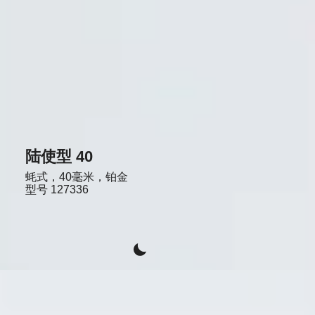
陆使型 40
蚝式，40毫米，铂金
型号
127336