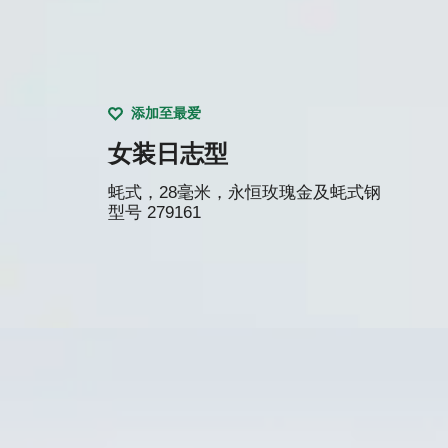
添加至最爱
女装日志型
蚝式，28毫米，永恒玫瑰金及蚝式钢
型号
279161