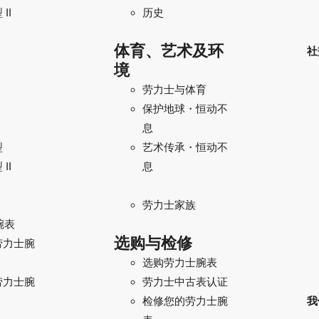
II
历史
体育、艺术及环
社
境
劳力士与体育
保护地球・恒动不
息
型
艺术传承・恒动不
II
息
劳力士家族
腕表
选购与检修
劳力士腕
选购劳力士腕表
劳力士腕
劳力士中古表认证
我
检修您的劳力士腕