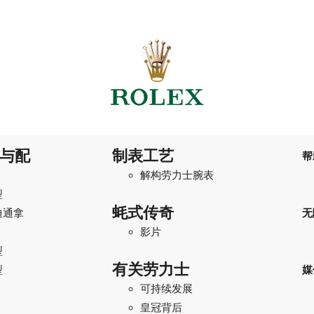
与配
制表工艺
帮
解构劳力士腕表
型
蚝式传奇
迪通拿
无
影片
型
有关劳力士
型
媒
可持续发展
I
皇冠背后