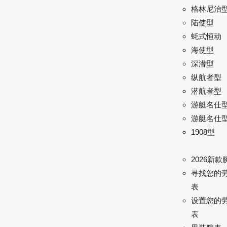
格林尼治型 
陆使型
蚝式恒动
海使型
深潜型
纵航者型
潜航者型
游艇名仕
游艇名仕型 
1908型
2026新款
寻找您的
表
设置您的
表