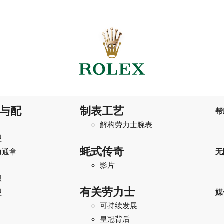
与配
制表工艺
帮
解构劳力士腕表
型
蚝式传奇
迪通拿
无
影片
型
有关劳力士
型
媒
可持续发展
I
皇冠背后