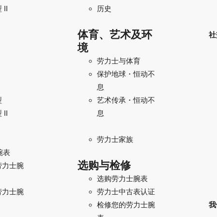
II
历史
体育、艺术及环
社
境
劳力士与体育
保护地球・恒动不
息
型
艺术传承・恒动不
II
息
劳力士家族
腕表
选购与检修
劳力士腕
选购劳力士腕表
劳力士腕
劳力士中古表认证
我
检修您的劳力士腕