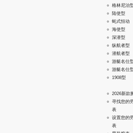
格林尼治型 
陆使型
蚝式恒动
海使型
深潜型
纵航者型
潜航者型
游艇名仕
游艇名仕型 
1908型
2026新款
寻找您的
表
设置您的
表