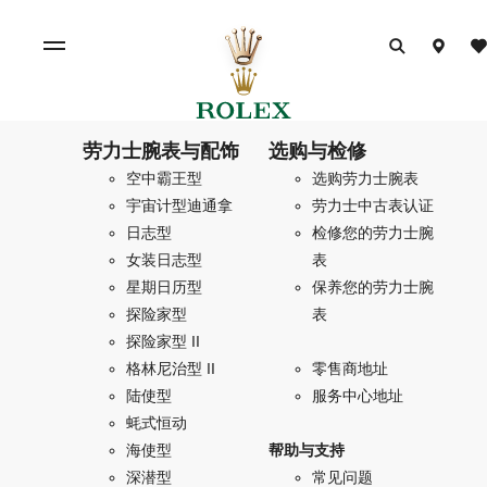
劳力士腕表与配饰
选购与检修
空中霸王型
选购劳力士腕表
宇宙计型迪通拿
劳力士中古表认证
日志型
检修您的劳力士腕
女装日志型
表
星期日历型
保养您的劳力士腕
探险家型
表
探险家型 II
格林尼治型 II
零售商地址
陆使型
服务中心地址
蚝式恒动
海使型
帮助与支持
深潜型
常见问题