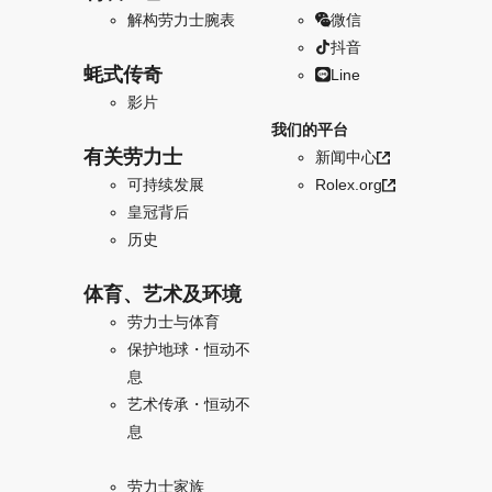
解构劳力士腕表
微信
抖音
蚝式传奇
Line
影片
我们的平台
有关劳力士
新闻中心
可持续发展
Rolex.org
皇冠背后
历史
体育、艺术及环境
劳力士与体育
保护地球・恒动不
息
艺术传承・恒动不
息
劳力士家族