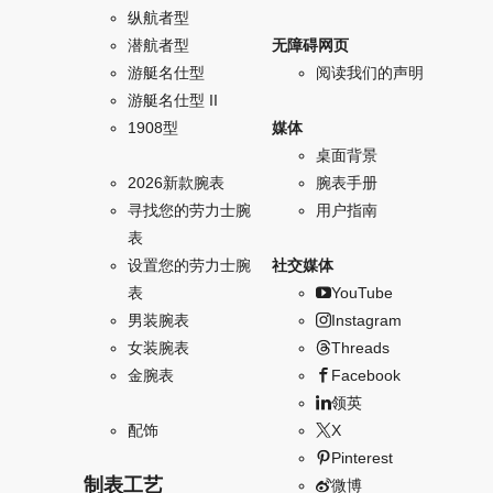
纵航者型
潜航者型
无障碍网页
游艇名仕型
阅读我们的声明
游艇名仕型 II
1908型
媒体
桌面背景
2026新款腕表
腕表手册
寻找您的劳力士腕
用户指南
表
设置您的劳力士腕
社交媒体
表
YouTube
男装腕表
Instagram
女装腕表
Threads
金腕表
Facebook
领英
配饰
X
Pinterest
制表工艺
微博