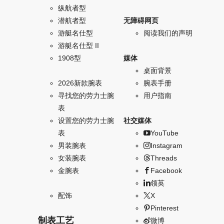
纵航者型
潜航者型
无障碍网页
游艇名仕型
阅读我们的声明
游艇名仕型 II
1908型
媒体
桌面背景
2026新款腕表
腕表手册
寻找您的劳力士腕
用户指南
表
设置您的劳力士腕
社交媒体
表
YouTube
男装腕表
Instagram
女装腕表
Threads
金腕表
Facebook
领英
配饰
X
Pinterest
制表工艺
微博