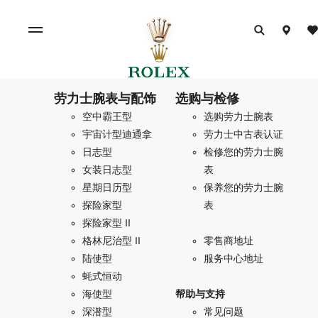
劳力士腕表与配饰
选购与检修
空中霸王型
选购劳力士腕表
宇宙计型迪通拿
劳力士中古表认证
日志型
检修您的劳力士腕
女装日志型
表
星期日历型
保养您的劳力士腕
探险家型
表
探险家型 II
格林尼治型 II
零售商地址
陆使型
服务中心地址
蚝式恒动
海使型
帮助与支持
深潜型
常见问题