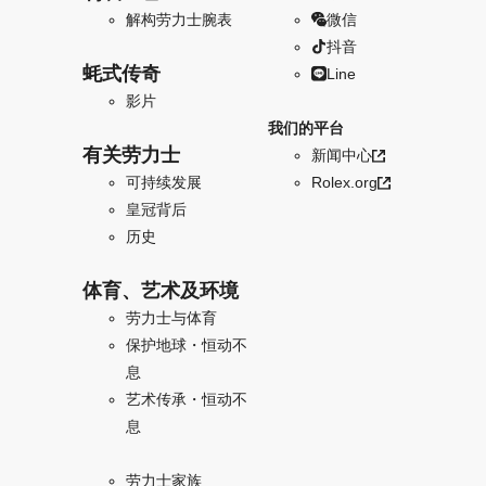
解构劳力士腕表
微信
抖音
蚝式传奇
Line
影片
我们的平台
有关劳力士
新闻中心
可持续发展
Rolex.org
皇冠背后
历史
体育、艺术及环境
劳力士与体育
保护地球・恒动不
息
艺术传承・恒动不
息
劳力士家族