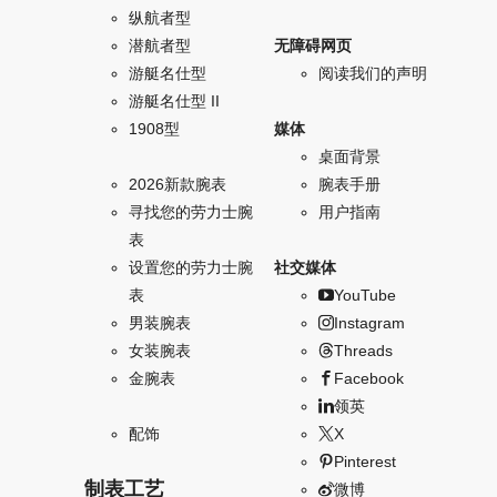
纵航者型
潜航者型
无障碍网页
游艇名仕型
阅读我们的声明
游艇名仕型 II
1908型
媒体
桌面背景
2026新款腕表
腕表手册
寻找您的劳力士腕
用户指南
表
设置您的劳力士腕
社交媒体
表
YouTube
男装腕表
Instagram
女装腕表
Threads
金腕表
Facebook
领英
配饰
X
Pinterest
制表工艺
微博