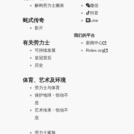
解构劳力士腕表
微信
抖音
蚝式传奇
Line
影片
我们的平台
有关劳力士
新闻中心
可持续发展
Rolex.org
皇冠背后
历史
体育、艺术及环境
劳力士与体育
保护地球・恒动不
息
艺术传承・恒动不
息
劳力士家族