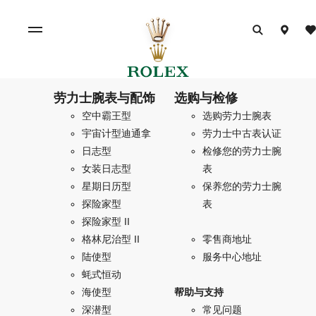
劳力士腕表与配饰
选购与检修
空中霸王型
选购劳力士腕表
宇宙计型迪通拿
劳力士中古表认证
日志型
检修您的劳力士腕
女装日志型
表
星期日历型
保养您的劳力士腕
探险家型
表
探险家型 II
格林尼治型 II
零售商地址
陆使型
服务中心地址
蚝式恒动
海使型
帮助与支持
深潜型
常见问题