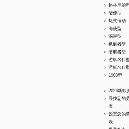
格林尼治型 
陆使型
蚝式恒动
海使型
深潜型
纵航者型
潜航者型
游艇名仕
游艇名仕型 
1908型
2026新款
寻找您的
表
设置您的
表