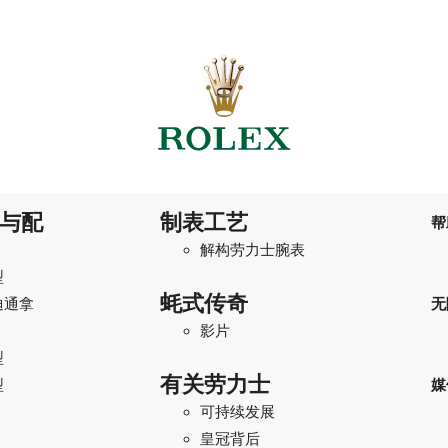
与配
制表工艺
帮
解构劳力士腕表
型
蚝式传奇
迪通拿
无
影片
型
有关劳力士
型
媒
可持续发展
I
皇冠背后