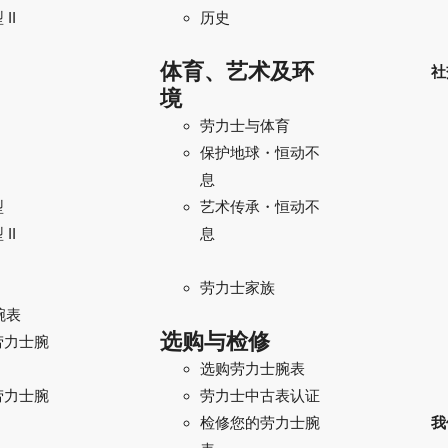
II
历史
体育、艺术及环
社
境
劳力士与体育
保护地球・恒动不
息
型
艺术传承・恒动不
II
息
劳力士家族
腕表
选购与检修
劳力士腕
选购劳力士腕表
劳力士腕
劳力士中古表认证
我
检修您的劳力士腕