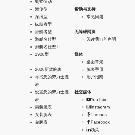
蚝式恒动
海使型
帮助与支持
深潜型
常见问题
纵航者型
潜航者型
无障碍网页
游艇名仕型
阅读我们的声明
游艇名仕型 II
1908型
媒体
桌面背景
2026新款腕表
腕表手册
寻找您的劳力士腕
用户指南
表
设置您的劳力士腕
社交媒体
表
YouTube
男装腕表
Instagram
女装腕表
Threads
金腕表
Facebook
领英