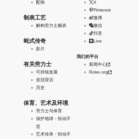
配饰
X
Pinterest
制表工艺
微博
解构劳力士腕表
微信
抖音
蚝式传奇
Line
影片
我们的平台
有关劳力士
新闻中心
可持续发展
Rolex.org
皇冠背后
历史
体育、艺术及环境
劳力士与体育
保护地球・恒动不
息
艺术传承・恒动不