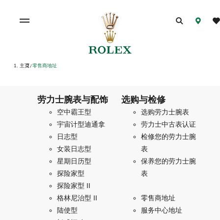
主页
零售商地址
/
劳力士腕表与配饰
选购与检修
空中霸王型
选购劳力士腕表
宇宙计型迪通拿
劳力士中古表认证
日志型
检修您的劳力士腕
女装日志型
表
星期日历型
保养您的劳力士腕
探险家型
表
探险家型 II
格林尼治型 II
零售商地址
陆使型
服务中心地址