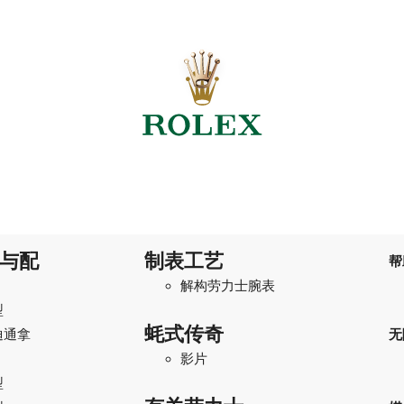
与配
制表工艺
帮
解构劳力士腕表
型
蚝式传奇
迪通拿
无
影片
型