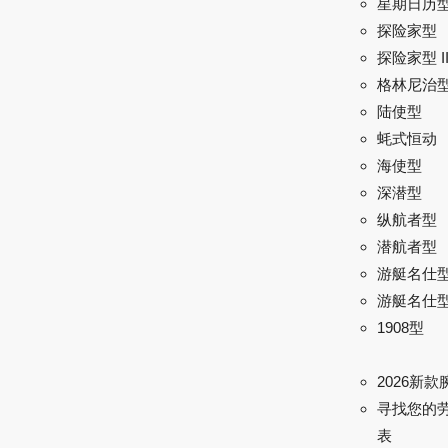
星期日历
探险家型
探险家型 I
格林尼治型 
陆使型
蚝式恒动
海使型
深潜型
纵航者型
潜航者型
游艇名仕
游艇名仕型 
1908型
2026新款
寻找您的
表