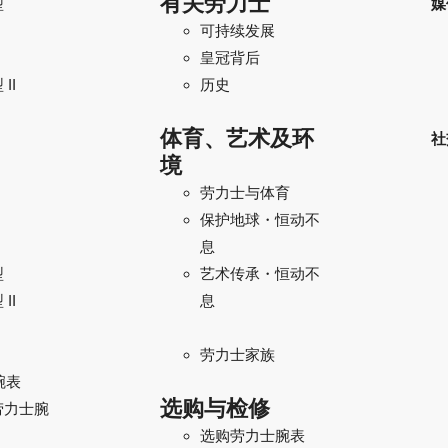
有关劳力士
型
媒
可持续发展
I
皇冠背后
II
历史
体育、艺术及环
社
境
劳力士与体育
保护地球・恒动不
息
型
艺术传承・恒动不
II
息
劳力士家族
腕表
选购与检修
劳力士腕
选购劳力士腕表