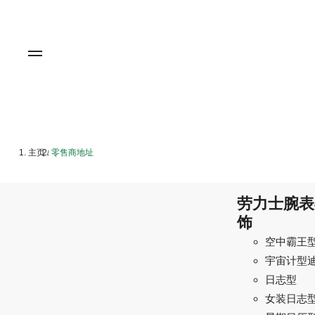
主页
零售商地址
/
劳力士腕表
饰
空中霸王
宇宙计型
日志型
女装日志